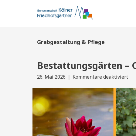
Grabgestaltung & Pflege
Bestattungsgärten – O
für
26. Mai 2026
|
Kommentare deaktiviert
Bes
–
Ort
die
Gut
tun