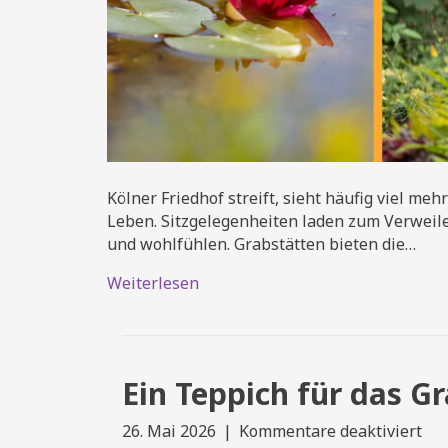
Kölner Friedhof streift, sieht häufig viel m
Leben. Sitzgelegenheiten laden zum Verweilen
und wohlfühlen. Grabstätten bieten die…
Weiterlesen
Ein Teppich für das G
für
26. Mai 2026
|
Kommentare deaktiviert