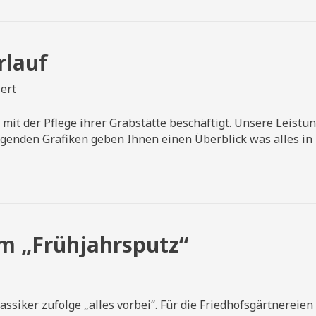
rlauf
für
ert
Grabpflege
im
mit der Pflege ihrer Grabstätte beschäftigt. Unsere Leistun
Jahresverlauf
folgenden Grafiken geben Ihnen einen Überblick was alles i
im „Frühjahrsputz“
r
e
lner
iker zufolge „alles vorbei“. Für die Friedhofsgärtnereien g