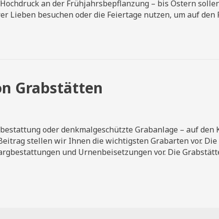
iedhöfe
 Hochdruck an der Frühjahrsbepflanzung – bis Ostern solle
hrer Lieben besuchen oder die Feiertage nutzen, um auf den
rühjahrsputz“
on Grabstätten
r
rschiedene
ten
estattung oder denkmalgeschützte Grabanlage – auf den Kö
on
eitrag stellen wir Ihnen die wichtigsten Grabarten vor. Die
abstätten
Sargbestattungen und Urnenbeisetzungen vor. Die Grabstätt