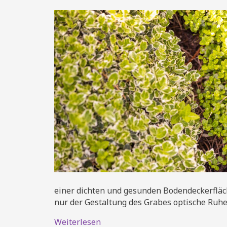
Ein
Tep
für
das
Gr
einer dichten und gesunden Bodendeckerfläch
nur der Gestaltung des Grabes optische Ruhe
Weiterlesen