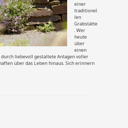
einer
traditionel
len
Grabstätte
. Wer
heute
über
einen
durch liebevoll gestaltete Anlagen voller
aften über das Leben hinaus. Sich erinnern