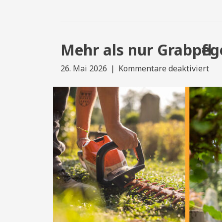
Mehr als nur Grabpfleg
für
26. Mai 2026
|
Kommentare deaktiviert
Me
als
nur
Gra