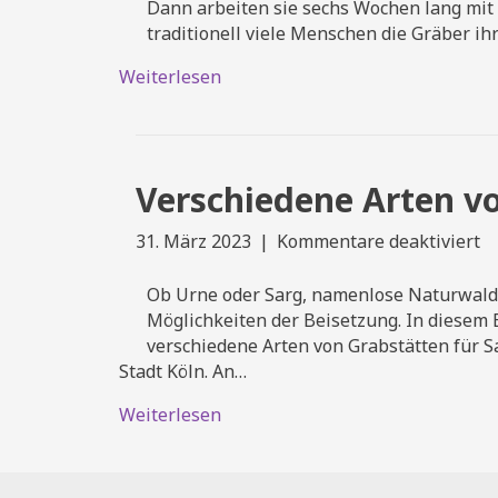
Fr
Dann arbeiten sie sechs Wochen lang mit
im
traditionell viele Menschen die Gräber i
„F
Weiterlesen
Verschiedene Arten v
fü
31. März 2023
|
Kommentare deaktiviert
Ve
Ar
Ob Urne oder Sarg, namenlose Naturwaldb
v
Möglichkeiten der Beisetzung. In diesem B
Gr
verschiedene Arten von Grabstätten für 
Stadt Köln. An…
Weiterlesen