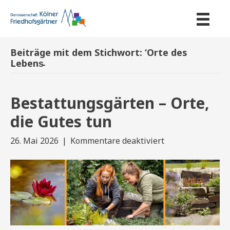
Beiträge mit dem Stichwort: ‘Orte des
Lebens̵
Bestattungsgärten – Orte,
die Gutes tun
für
26. Mai 2026
|
Kommentare deaktiviert
Bestattungsgärt
–
Orte,
die
Gutes
tun