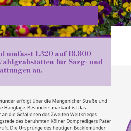
 umfasst 1.320 auf 18.800
ahlgrabstätten für Sarg- und
attungen an.
münder erfolgt über die Mengenicher Straße und
ite Hanglage. Besonders markant ist das
r an die Gefallenen des Zweiten Weltkrieges
ngsrede des berühmten Kölner Dompredigers Pater
rruft. Die Ursprünge des heutigen Bocklemünder