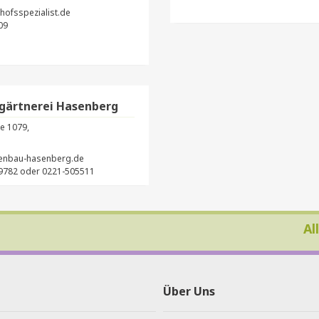
hofsspezialist.de
09
gärtnerei Hasenberg
e 1079,
enbau-hasenberg.de
782 oder 0221-505511
Al
Über Uns