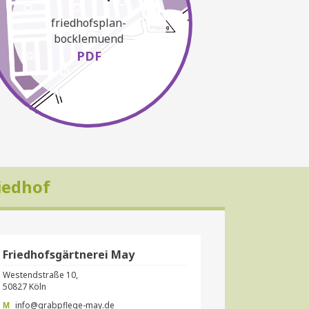
friedhofsplan-
bocklemuend
PDF
iedhof
Friedhofsgärtnerei May
Westendstraße 10,
50827 Köln
info@grabpflege-may.de
M